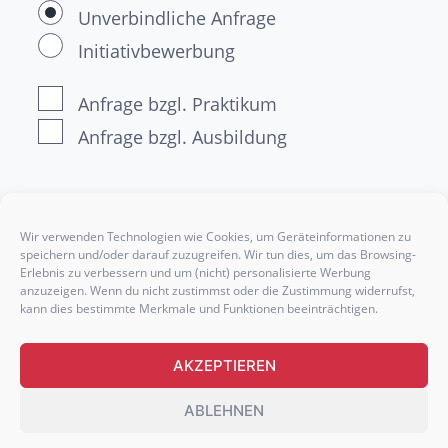
Unverbindliche Anfrage
Initiativbewerbung
Anfrage bzgl. Praktikum
Anfrage bzgl. Ausbildung
Ich willige ein, dass meine Daten an das
Wir verwenden Technologien wie Cookies, um Geräteinformationen zu
Unternehmen sowie an den VDM
speichern und/oder darauf zuzugreifen. Wir tun dies, um das Browsing-
Erlebnis zu verbessern und um (nicht) personalisierte Werbung
weitergeleitet und zum vereinbarten Zweck
anzuzeigen. Wenn du nicht zustimmst oder die Zustimmung widerrufst,
verarbeitet werden. Was mit den Daten
kann dies bestimmte Merkmale und Funktionen beeinträchtigen.
geschieht, findest Du in unserer
AKZEPTIEREN
Datenschutzerklärung.
*
ABLEHNEN
DEINE DOKUMENTE