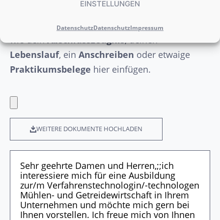
EINSTELLUNGEN
Optional
kannst Du die wichtigsten Nachweise
Datenschutz
Datenschutz
Impressum
wie dein
Abschlusszeugnis
, deinen
Lebenslauf
, ein
Anschreiben
oder etwaige
Praktikumsbelege
hier einfügen.
WEITERE DOKUMENTE HOCHLADEN