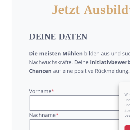
Jetzt Ausbil
DEINE DATEN
Die meisten Mühlen
bilden aus und su
Nachwuchskräfte. Deine
Initiativbewer
Chancen
auf eine positive Rückmeldung.
Vorname
*
Wir
und
und
Zus
Nachname
*
bee