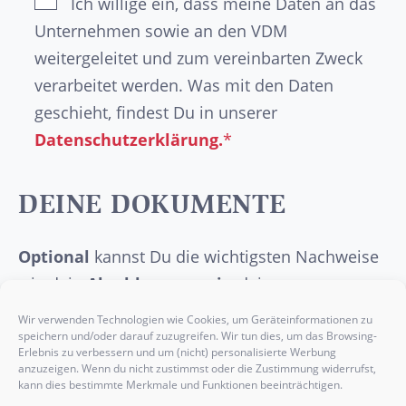
Ich willige ein, dass meine Daten an das
Unternehmen sowie an den VDM
weitergeleitet und zum vereinbarten Zweck
verarbeitet werden. Was mit den Daten
geschieht, findest Du in unserer
Datenschutzerklärung.
*
DEINE DOKUMENTE
Optional
kannst Du die wichtigsten Nachweise
wie dein
Abschlusszeugnis
, deinen
Lebenslauf
, ein
Anschreiben
oder etwaige
Wir verwenden Technologien wie Cookies, um Geräteinformationen zu
Praktikumsbelege
hier einfügen.
speichern und/oder darauf zuzugreifen. Wir tun dies, um das Browsing-
Erlebnis zu verbessern und um (nicht) personalisierte Werbung
anzuzeigen. Wenn du nicht zustimmst oder die Zustimmung widerrufst,
kann dies bestimmte Merkmale und Funktionen beeinträchtigen.