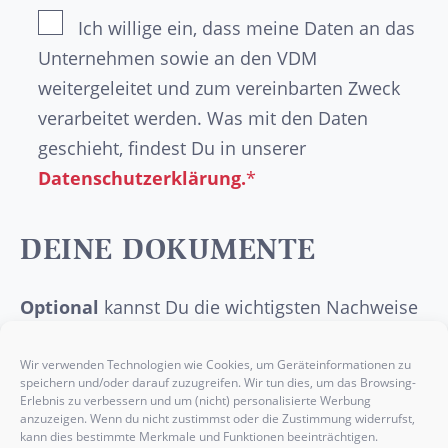
Ich willige ein, dass meine Daten an das
Unternehmen sowie an den VDM
weitergeleitet und zum vereinbarten Zweck
verarbeitet werden. Was mit den Daten
geschieht, findest Du in unserer
Datenschutzerklärung.
*
DEINE DOKUMENTE
Optional
kannst Du die wichtigsten Nachweise
wie dein
Abschlusszeugnis
, deinen
Lebenslauf
, ein
Anschreiben
oder etwaige
Wir verwenden Technologien wie Cookies, um Geräteinformationen zu
speichern und/oder darauf zuzugreifen. Wir tun dies, um das Browsing-
Praktikumsbelege
hier einfügen.
Erlebnis zu verbessern und um (nicht) personalisierte Werbung
anzuzeigen. Wenn du nicht zustimmst oder die Zustimmung widerrufst,
kann dies bestimmte Merkmale und Funktionen beeinträchtigen.