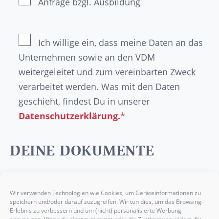
Anfrage bzgl. Ausbildung
Ich willige ein, dass meine Daten an das
Unternehmen sowie an den VDM
weitergeleitet und zum vereinbarten Zweck
verarbeitet werden. Was mit den Daten
geschieht, findest Du in unserer
Datenschutzerklärung.
*
DEINE DOKUMENTE
Optional
kannst Du die wichtigsten Nachweise
wie dein
Abschlusszeugnis
, deinen
Wir verwenden Technologien wie Cookies, um Geräteinformationen zu
speichern und/oder darauf zuzugreifen. Wir tun dies, um das Browsing-
Lebenslauf
, ein
Anschreiben
oder etwaige
Erlebnis zu verbessern und um (nicht) personalisierte Werbung