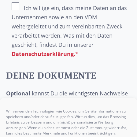
Ich willige ein, dass meine Daten an das
Unternehmen sowie an den VDM
weitergeleitet und zum vereinbarten Zweck
verarbeitet werden. Was mit den Daten
geschieht, findest Du in unserer
Datenschutzerklärung.
*
DEINE DOKUMENTE
Optional
kannst Du die wichtigsten Nachweise
wie dein
Abschlusszeugnis
, deinen
Lebenslauf
, ein
Anschreiben
oder etwaige
Wir verwenden Technologien wie Cookies, um Geräteinformationen zu
speichern und/oder darauf zuzugreifen. Wir tun dies, um das Browsing-
Praktikumsbelege
hier einfügen.
Erlebnis zu verbessern und um (nicht) personalisierte Werbung
anzuzeigen. Wenn du nicht zustimmst oder die Zustimmung widerrufst,
kann dies bestimmte Merkmale und Funktionen beeinträchtigen.