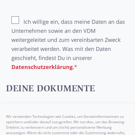
Ich willige ein, dass meine Daten an das
Unternehmen sowie an den VDM
weitergeleitet und zum vereinbarten Zweck
verarbeitet werden. Was mit den Daten
geschieht, findest Du in unserer
Datenschutzerklärung.
*
DEINE DOKUMENTE
Optional
kannst Du die wichtigsten Nachweise
wie dein
Abschlusszeugnis
, deinen
Wir verwenden Technologien wie Cookies, um Geräteinformationen zu
speichern und/oder darauf zuzugreifen. Wir tun dies, um das Browsing-
Lebenslauf
, ein
Anschreiben
oder etwaige
Erlebnis zu verbessern und um (nicht) personalisierte Werbung
Praktikumsbelege
hier einfügen.
anzuzeigen. Wenn du nicht zustimmst oder die Zustimmung widerrufst,