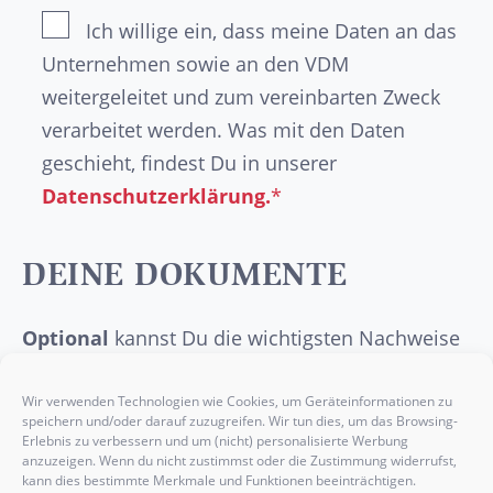
Ich willige ein, dass meine Daten an das
Unternehmen sowie an den VDM
weitergeleitet und zum vereinbarten Zweck
verarbeitet werden. Was mit den Daten
geschieht, findest Du in unserer
Datenschutzerklärung.
*
DEINE DOKUMENTE
Optional
kannst Du die wichtigsten Nachweise
wie dein
Abschlusszeugnis
, deinen
Lebenslauf
, ein
Anschreiben
oder etwaige
Wir verwenden Technologien wie Cookies, um Geräteinformationen zu
speichern und/oder darauf zuzugreifen. Wir tun dies, um das Browsing-
Praktikumsbelege
hier einfügen.
Erlebnis zu verbessern und um (nicht) personalisierte Werbung
anzuzeigen. Wenn du nicht zustimmst oder die Zustimmung widerrufst,
kann dies bestimmte Merkmale und Funktionen beeinträchtigen.