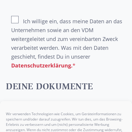
Ich willige ein, dass meine Daten an das
Unternehmen sowie an den VDM
weitergeleitet und zum vereinbarten Zweck
verarbeitet werden. Was mit den Daten
geschieht, findest Du in unserer
Datenschutzerklärung.
*
DEINE DOKUMENTE
Optional
kannst Du die wichtigsten Nachweise
wie dein
Abschlusszeugnis
, deinen
Wir verwenden Technologien wie Cookies, um Geräteinformationen zu
speichern und/oder darauf zuzugreifen. Wir tun dies, um das Browsing-
Lebenslauf
, ein
Anschreiben
oder etwaige
Erlebnis zu verbessern und um (nicht) personalisierte Werbung
Praktikumsbelege
hier einfügen.
anzuzeigen. Wenn du nicht zustimmst oder die Zustimmung widerrufst,