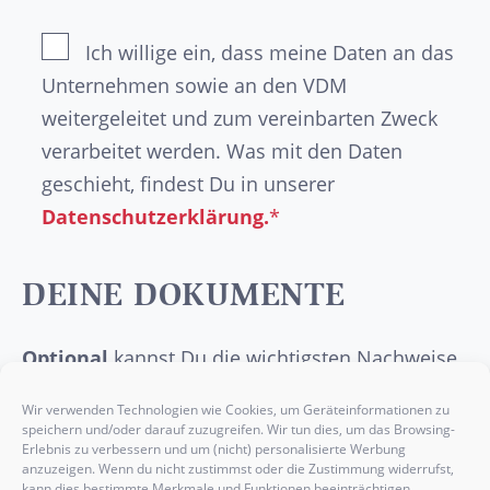
Ich willige ein, dass meine Daten an das
Unternehmen sowie an den VDM
weitergeleitet und zum vereinbarten Zweck
verarbeitet werden. Was mit den Daten
geschieht, findest Du in unserer
Datenschutzerklärung.
*
DEINE DOKUMENTE
Optional
kannst Du die wichtigsten Nachweise
wie dein
Abschlusszeugnis
, deinen
Wir verwenden Technologien wie Cookies, um Geräteinformationen zu
Lebenslauf
, ein
Anschreiben
oder etwaige
speichern und/oder darauf zuzugreifen. Wir tun dies, um das Browsing-
Erlebnis zu verbessern und um (nicht) personalisierte Werbung
Praktikumsbelege
hier einfügen.
anzuzeigen. Wenn du nicht zustimmst oder die Zustimmung widerrufst,
kann dies bestimmte Merkmale und Funktionen beeinträchtigen.