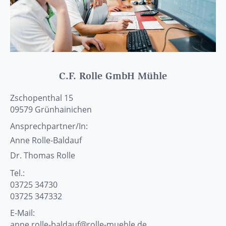
C.F. Rolle GmbH Mühle
Zschopenthal 15
09579
Grünhainichen
Ansprechpartner/In:
Anne
Rolle-Baldauf
Dr. Thomas
Rolle
Tel.:
03725 34730
03725 347332
E-Mail:
anne.rolle-baldauf@rolle-muehle.de