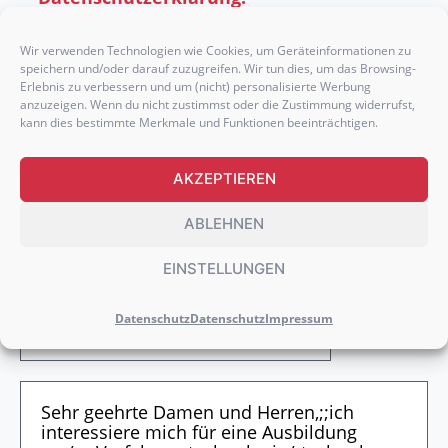
Wir verwenden Technologien wie Cookies, um Geräteinformationen zu
DEINE DOKUMENTE
speichern und/oder darauf zuzugreifen. Wir tun dies, um das Browsing-
Erlebnis zu verbessern und um (nicht) personalisierte Werbung
anzuzeigen. Wenn du nicht zustimmst oder die Zustimmung widerrufst,
kann dies bestimmte Merkmale und Funktionen beeinträchtigen.
Optional
kannst Du die wichtigsten Nachweise
wie dein
Abschlusszeugnis
, deinen
AKZEPTIEREN
Lebenslauf
, ein
Anschreiben
oder etwaige
Praktikumsbelege
hier einfügen.
ABLEHNEN
EINSTELLUNGEN
Datenschutz
Datenschutz
Impressum
WEITERE DOKUMENTE HOCHLADEN