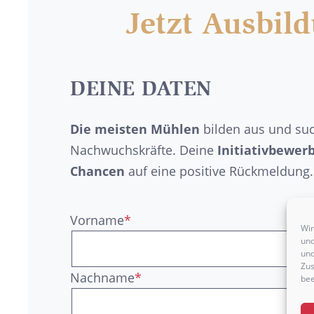
Jetzt Ausbil
DEINE DATEN
Die meisten Mühlen
bilden aus und su
Nachwuchskräfte. Deine
Initiativbewer
Chancen
auf eine positive Rückmeldung.
Vorname
*
Wir
und
und
Zus
Nachname
*
bee