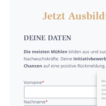
Jetzt Ausbil
DEINE DATEN
Die meisten Mühlen
bilden aus und su
Nachwuchskräfte. Deine
Initiativbewer
Chancen
auf eine positive Rückmeldung.
Wir
Vorname
*
und
und
Zus
bee
Nachname
*