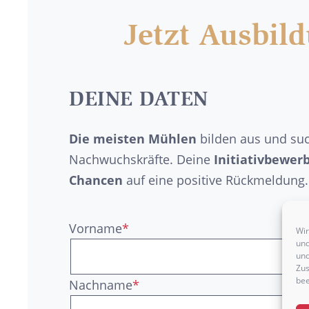
Jetzt Ausbil
DEINE DATEN
Die meisten Mühlen
bilden aus und su
Nachwuchskräfte. Deine
Initiativbewer
Chancen
auf eine positive Rückmeldung.
Vorname
*
Wir
und
und
Zus
bee
Nachname
*