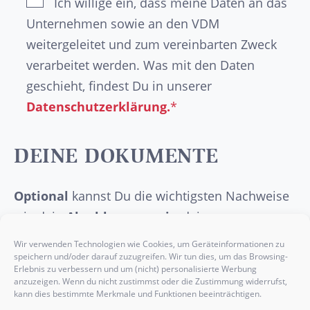
Ich willige ein, dass meine Daten an das
Unternehmen sowie an den VDM
weitergeleitet und zum vereinbarten Zweck
verarbeitet werden. Was mit den Daten
geschieht, findest Du in unserer
Datenschutzerklärung.
*
DEINE DOKUMENTE
Optional
kannst Du die wichtigsten Nachweise
wie dein
Abschlusszeugnis
, deinen
Lebenslauf
, ein
Anschreiben
oder etwaige
Wir verwenden Technologien wie Cookies, um Geräteinformationen zu
Praktikumsbelege
hier einfügen.
speichern und/oder darauf zuzugreifen. Wir tun dies, um das Browsing-
Erlebnis zu verbessern und um (nicht) personalisierte Werbung
anzuzeigen. Wenn du nicht zustimmst oder die Zustimmung widerrufst,
kann dies bestimmte Merkmale und Funktionen beeinträchtigen.