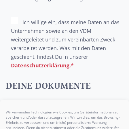
Ich willige ein, dass meine Daten an das
Unternehmen sowie an den VDM
weitergeleitet und zum vereinbarten Zweck
verarbeitet werden. Was mit den Daten
geschieht, findest Du in unserer
Datenschutzerklärung.
*
DEINE DOKUMENTE
Optional
kannst Du die wichtigsten Nachweise
wie dein
Abschlusszeugnis
, deinen
Wir verwenden Technologien wie Cookies, um Geräteinformationen zu
speichern und/oder darauf zuzugreifen. Wir tun dies, um das Browsing-
Lebenslauf
, ein
Anschreiben
oder etwaige
Erlebnis zu verbessern und um (nicht) personalisierte Werbung
Praktikumsbelege
hier einfügen.
anzuzeigen. Wenn du nicht zustimmst oder die Zustimmung widerrufst,