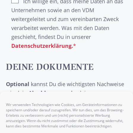
Ich willige ein, dass meine Daten an das
Unternehmen sowie an den VDM
weitergeleitet und zum vereinbarten Zweck
verarbeitet werden. Was mit den Daten
geschieht, findest Du in unserer
Datenschutzerklärung.
*
DEINE DOKUMENTE
Optional
kannst Du die wichtigsten Nachweise
wie dein
Abschlusszeugnis
, deinen
Lebenslauf
, ein
Anschreiben
oder etwaige
Wir verwenden Technologien wie Cookies, um Geräteinformationen zu
Praktikumsbelege
hier einfügen.
speichern und/oder darauf zuzugreifen. Wir tun dies, um das Browsing-
Erlebnis zu verbessern und um (nicht) personalisierte Werbung
anzuzeigen. Wenn du nicht zustimmst oder die Zustimmung widerrufst,
kann dies bestimmte Merkmale und Funktionen beeinträchtigen.