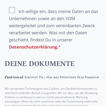
Ich willige ein, dass meine Daten an das
Unternehmen sowie an den VDM
weitergeleitet und zum vereinbarten Zweck
verarbeitet werden. Was mit den Daten
geschieht, findest Du in unserer
Datenschutzerklärung.
*
DEINE DOKUMENTE
Optional
kannst Du die wichtigsten Nachweise
wie dein
Abschlusszeugnis
, deinen
Wir verwenden Technologien wie Cookies, um Geräteinformationen zu
Lebenslauf
, ein
Anschreiben
oder etwaige
speichern und/oder darauf zuzugreifen. Wir tun dies, um das Browsing-
Erlebnis zu verbessern und um (nicht) personalisierte Werbung
Praktikumsbelege
hier einfügen.
anzuzeigen. Wenn du nicht zustimmst oder die Zustimmung widerrufst,
kann dies bestimmte Merkmale und Funktionen beeinträchtigen.